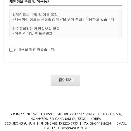
개인정보 수집 및 이용동의
1. 개인정보 수집 및 이용 목적
- 제공하신 정보는 사진촬영 예약을 위해 수집 / 이용하고 있습니다.
2. 수집하려는 개인정보의 항목
- 이름, 이메일, 핸드폰번호
3. 개인정보의 보유 및 이용기간
- 문의하시는 분의 정보는 5년간 보유합니다.
위 내용을 확인 하였습니다.
- (관련법령 : 계약 또는 청약철회 등에 관한 기록 : 5년)
4. 동의를 거부할 권리 및 동의거부에 따른 안내
- 이용자는 본 안내에 따른 개인정보 수집에 대하여 거부할 수 있는
권리가 있습니다.
- 본 개인정보 수집에 대하여 거부하시는 경우, 촬영 예약이 불가능할
수 있습니다.
5. 샘플 이미지 / 견적금액 / 이벤트 및 상담 시 안내받은신 사항은
변동성 있는 내용으로
당사 동의 없이 타인이 볼 수 있는 매체를 통해 무단으로 공유 및 사용
/ 배포 / 유출하실 경우
저작권 침해에 따른 민형사상 법적 책임이 발생됨을 알려드립니다.
BUSINESS NO. 629-08-00618 | ADDRESS. 3-1517 SUNG-JEE HEIGHTS 507,
NONHYEON-RO, GANGNAM-GU, SEOUL, KOREA
CEO. JEONG YU JUN | PHONE +82 10 2226 7733 | FAX. 02-6442-2624 | EMAIL.
LIMEJ-STUDIO@NAVER.COM